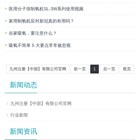
医用分子筛制氧机SL-3W系列使用视频
家用制氧机应对新冠真的有用吗？
在家吸氧，要注意什么？
吸氧不简单 5 大要点常常被忽视
九州注册【中国】有限公司官网
前一页
1
后一页
尾页
新闻动态
九州注册【中国】有限公司官网
行业新闻
新闻资讯