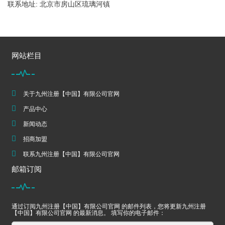
联系地址: 北京市房山区琉璃河镇
网站栏目
关于九州注册【中国】有限公司官网
产品中心
新闻动态
招商加盟
联系九州注册【中国】有限公司官网
邮箱订阅
通过订阅九州注册【中国】有限公司官网 的邮件列表，您将更新九州注册
【中国】有限公司官网 的最新消息。 填写你的电子邮件：