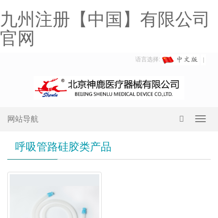
九州注册【中国】有限公司
官网
语言选择:
网站导航
Toggl
navig
呼吸管路硅胶类产品