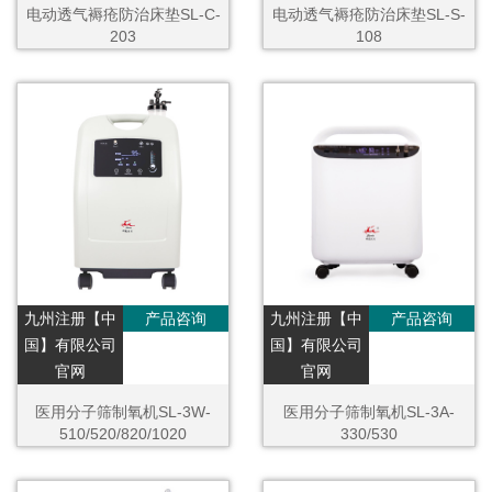
电动透气褥疮防治床垫SL-C-
电动透气褥疮防治床垫SL-S-
203
108
九州注册【中
产品咨询
九州注册【中
产品咨询
国】有限公司
国】有限公司
官网
官网
医用分子筛制氧机SL-3W-
医用分子筛制氧机SL-3A-
510/520/820/1020
330/530