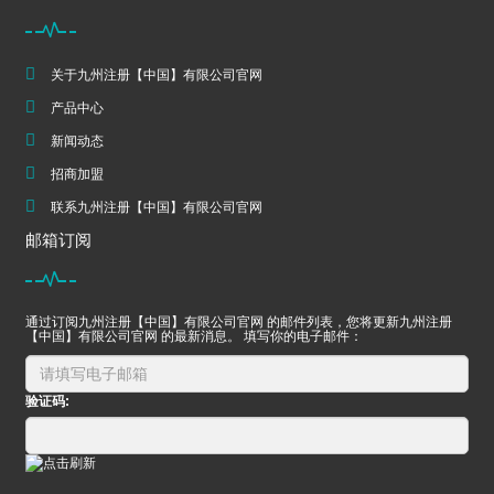
关于九州注册【中国】有限公司官网
产品中心
新闻动态
招商加盟
联系九州注册【中国】有限公司官网
邮箱订阅
通过订阅九州注册【中国】有限公司官网 的邮件列表，您将更新九州注册
【中国】有限公司官网 的最新消息。 填写你的电子邮件：
验证码: